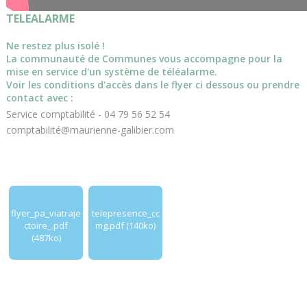
TELEALARME
Ne restez plus isolé !
La communauté de Communes vous accompagne pour la
mise en service d'un système de téléalarme.
Voir les conditions d'accès dans le flyer ci dessous ou prendre
contact avec :
Service comptabilité - 04 79 56 52 54
comptabilité@maurienne-galibier.com
flyer_pa_viatraje
telepresence_cc
ctoire_.pdf
mg.pdf (140ko)
(487ko)