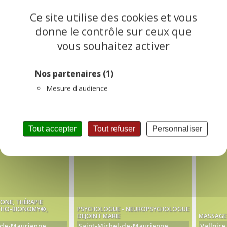
Ce site utilise des cookies et vous
donne le contrôle sur ceux que
vous souhaitez activer
Nos partenaires
(1)
Mesure d'audience
Tout accepter
Tout refuser
Personnaliser
ONE, THÉRAPIE
THO-BIONOMY®,
PSYCHOLOGUE - NEUROPSYCHOLOGUE
DEJOINT MARIE
MASSAGE 
-de-Maurienne
Saint-Michel-de-Maurienne
Valloire