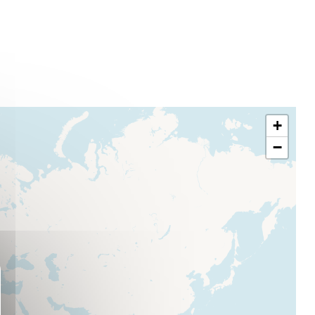
+
−
quer le bandeau des cookies