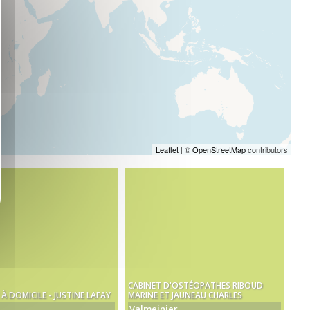
Leaflet
| ©
OpenStreetMap
contributors
CABINET D'OSTÉOPATHES RIBOUD
À DOMICILE - JUSTINE LAFAY
MARINE ET JAUNEAU CHARLES
Valmeinier