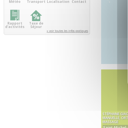
Météo
Transport
Localisation
Contact
Rapport
Taxe de
d'activités
Séjour
» voir toutes les infos pratiques
STÉPHANE GIAC
MANUELLE, OR
MASSAGE
Saint-Michel