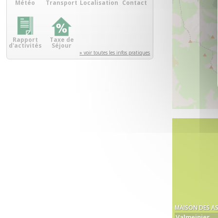
Météo
Transport
Localisation
Contact
Rapport
Taxe de
d'activités
Séjour
» voir toutes les infos pratiques
MAISON DES A
Valmeinier