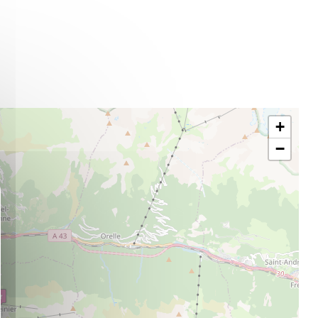
+
−
quer le bandeau des cookies