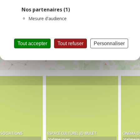
Nos partenaires
(1)
Mesure d'audience
Tout accepter
Tout refuser
Personnaliser
SSOCIATIONS
ESPACE CULTUREL JO MULET
CINÉMA D
Valmeinier
Valmein