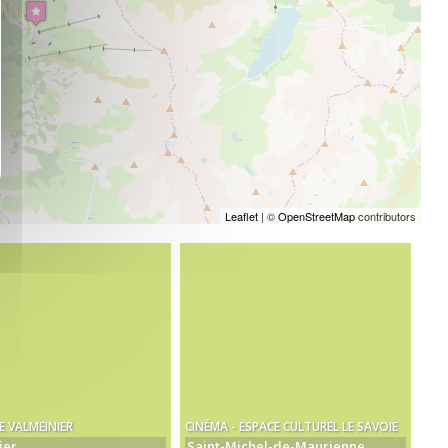
Leaflet
| ©
OpenStreetMap
contributors
E VALMEINIER
CINÉMA - ESPACE CULTUREL LE SAVOIE
ier
Saint-Michel-de-Maurienne