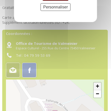
Personnaliser
Gratuit pour les moins de 4 ans.
Carte abonnement : 10 places 65€
Supplément lacotaion lunettes 3D : +2€.
Coordonnées :
Office de Tourisme de Valmeinier
Espace Culturel - 255 Rue du Centre
73450
Valmeinier
Tel :
04 79 59 53 69
+
−