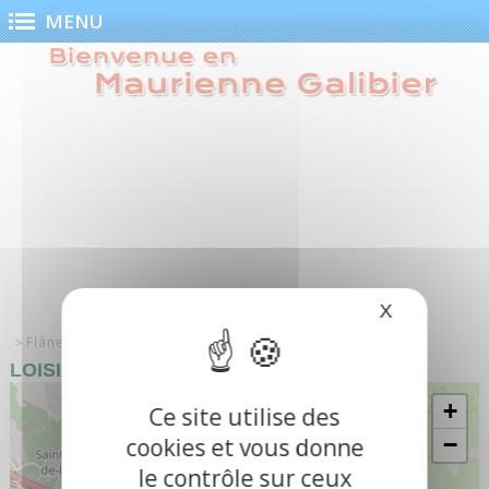
Panneau de gestion des cookies
MENU
X
Masquer le
Flâner
Commerces et services
Loisirs
LOISIRS
+
Ce site utilise des
−
cookies et vous donne
le contrôle sur ceux