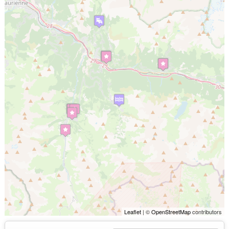
Leaflet
| ©
OpenStreetMap
contributors