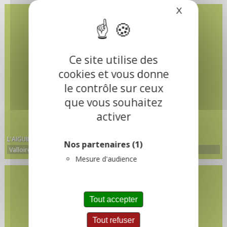
X
Masquer le
Ce site utilise des
cookies et vous donne
le contrôle sur ceux
que vous souhaitez
activer
L'AIGUILLE NOIRE
Nos partenaires
(1)
Valloire
Mesure d'audience
Tout accepter
Tout refuser