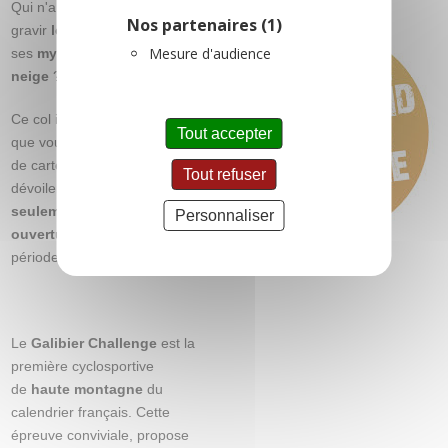
Qui n'a jamais rêvé de
Nos partenaires
(1)
gravir
le col du Galibier
avec
Mesure d'audience
ses
mythiques murs de
neige
?
Ce col incontournable n'attend
Tout accepter
que vous, avec ses paysages
de carte postale qui se
Tout refuser
dévoileront
quelques jours
seulement après son
Personnaliser
ouverture officielle
pour la
période estivale.
Le
Galibier Challenge
est la
première cyclosportive
de
haute montagne
du
calendrier français. Cette
épreuve conviviale, propose