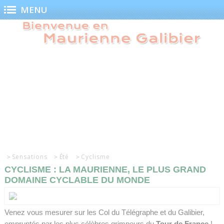
Panneau de gestion des cookies
MENU
Sensations
Été
Cyclisme
CYCLISME : LA MAURIENNE, LE PLUS GRAND
DOMAINE CYCLABLE DU MONDE
Venez vous mesurer sur les Col du Télégraphe et du Galibier,
empruntés par les plus célèbres grimpeurs du
Tour de France
!