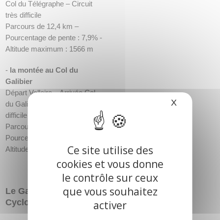
Col du Télégraphe – Circuit
très difficile
Parcours de 12,4 km –
Pourcentage de pente : 7,9% -
Altitude maximum : 1566 m
-
la montée au Col du
Galibier
Départ Valloire – Arrivée Col
X
Masquer le
du Galibier – Circuit très
difficile
Parcours de 17,7 km –
Pourcentage de pente : 7,3% -
Ce site utilise des
Altitude maximum : 2645 m
cookies et vous donne
le contrôle sur ceux
que vous souhaitez
Le Galibier Challenge
Cyclosportive :
activer