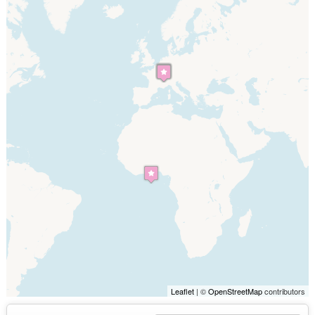
Leaflet
| ©
OpenStreetMap
contributors