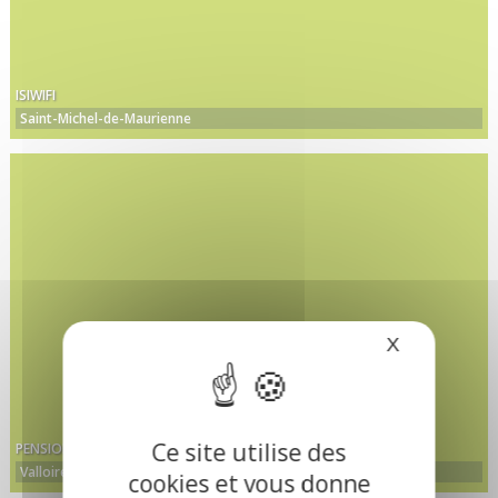
ISIWIFI
Saint-Michel-de-Maurienne
X
Masquer le
Ce site utilise des
PENSION CANINE YOU SKI EN TERRE HAPPY
Valloire
cookies et vous donne