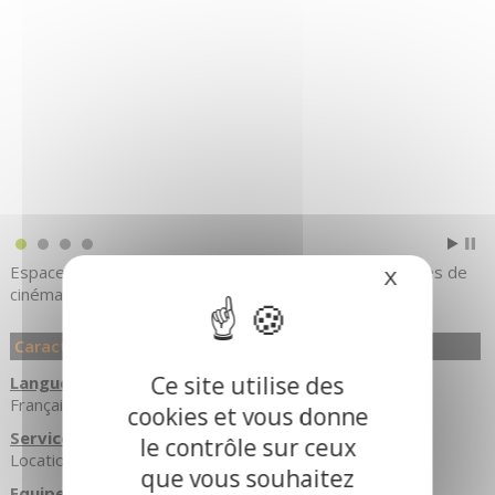
Espace culturel comprenant plusieurs salles dont 2 salles de
X
Masquer le
cinéma.
Caractéristiques
Ce site utilise des
Langues Parlées
Français
cookies et vous donne
Services
le contrôle sur ceux
Location de salles
que vous souhaitez
Equipements