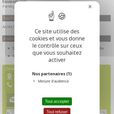
Equipements
Parking à proximité
X
Masquer le
Tarifs
Accès libre.
Ce site utilise des
cookies et vous donne
À voir également...
le contrôle sur ceux
Sétaz Expérience - Découverte du ski de randonnée
que vous souhaitez
Sétaz Expérience chrono
activer
Coordonnées :
Nos partenaires
(1)
Avenue de la Vallée d'Or
73450
Valloire
Mesure d'audience
Tel :
04 79 59 03 90
standard
Tout accepter
Tout refuser