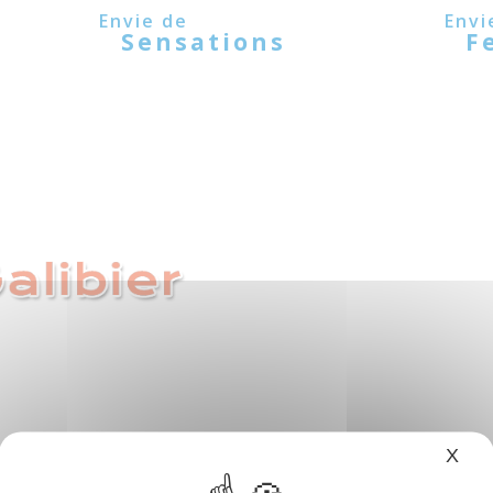
Sensations
F
X
Mas