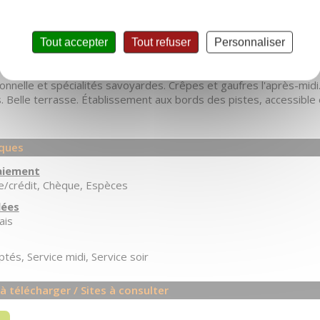
Tout accepter
Tout refuser
Personnaliser
ionnelle et spécialités savoyardes. Crêpes et gaufres l'après-midi
s. Belle terrasse. Établissement aux bords des pistes, accessible
iques
aiement
e/crédit
Chèque
Espèces
lées
ais
ptés
Service midi
Service soir
 télécharger / Sites à consulter