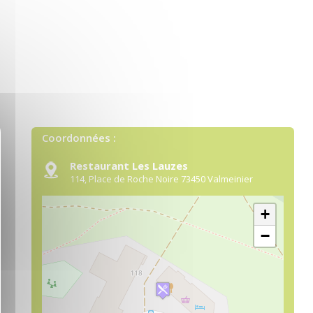
quer le bandeau des cookies
Coordonnées :
Restaurant Les Lauzes
114, Place de Roche Noire
73450
Valmeinier
+
−