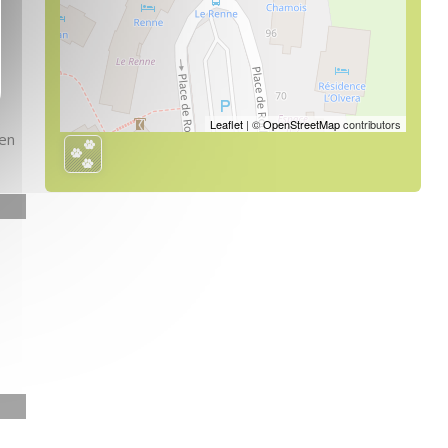
.
Leaflet
| ©
OpenStreetMap
contributors
 en