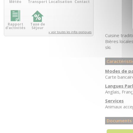
Météo
Transport
Localisation
Contact
Rapport
Taxe de
d'activités
Séjour
» voir toutes les infos pratiques
Cuisine tradit
Bières locale
ski.
Caractérist
Modes de p
Carte bancair
Langues Par
Anglais
Franç
Services
Animaux acce
Documents à