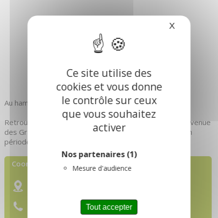
X
Masquer le
Ce site utilise des
cookies et vous donne
le contrôle sur ceux
Au hameau des Granges
que vous souhaitez
Retrouvez nos produits au magasin de la coopérative Avenue
activer
des Grandes Alpes ( été et hiver). Ainsi qu au Galibier en
période estivale.Pas de vente à la ferme.
Nos partenaires
(1)
Coordonnées :
Mesure d'audience
GAEC La Sabaudia
73450
Valloire
Tel :
06 70 27 10 31
Tout accepter