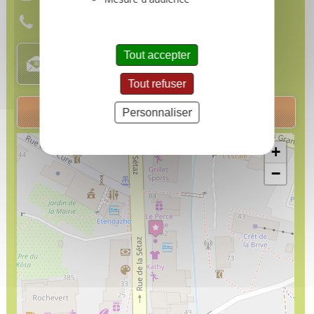
54 Rue de la Sétaz
73450
Valloire
Tel :
04 79 59 01 85
Tout accepter
Tout refuser
RÉSERVATION EN LIGNE
Personnaliser
+
−