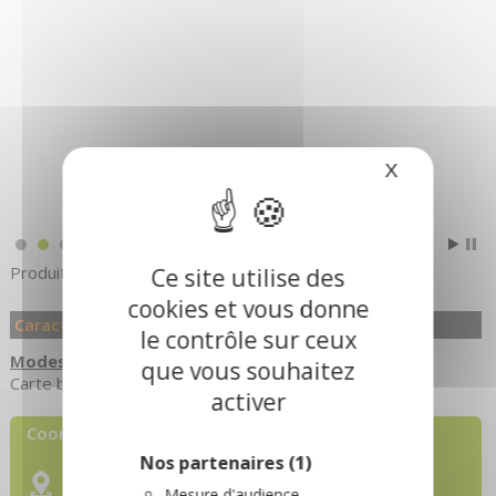
X
Masquer le
Produits régionaux
Ce site utilise des
cookies et vous donne
Caractéristiques
le contrôle sur ceux
Modes de paiement
que vous souhaitez
Carte bancaire/crédit
Espèces
Paiement sans contact
activer
Coordonnées :
Nos partenaires
(1)
La Cabote de Joseph
Mesure d'audience