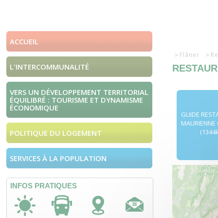
ACCUEIL
Flâner
Re
L'INTERCOMMUNALITÉ
RESTAUR
VERS UN DÉVELOPPEMENT TERRITORIAL
ÉQUILIBRÉ : TOURISME ET DYNAMISME
ÉCONOMIQUE
GUIDE REST
MAURIENNE 
(1344
POLITIQUE DU LOGEMENT
SERVICES À LA POPULATION
INFOS PRATIQUES