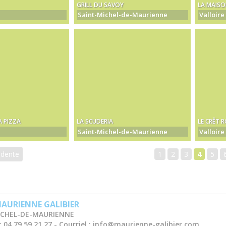
GRILL DU SAVOY
LA MAISO
Saint-Michel-de-Maurienne
Valloire
 PIZZA
LA SCUDERIA
LE CRÊT 
Saint-Michel-de-Maurienne
Valloire
édente
1
2
3
4
5
AURIENNE GALIBIER
ICHEL-DE-MAURIENNE
:
04 79 59 21 27
Courriel :
info@maurienne-galibier.com