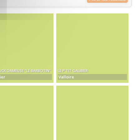
CK DAMEUSE "LE BARBOTIN"
LE P'TIT GALIBIER
ier
Valloire