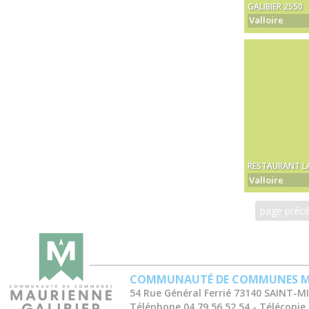
GALIBIER 2550
Valloire
RESTAURANT LA
Valloire
page préc
COMMUNAUTÉ DE COMMUNES
M
54 Rue Général Ferrié
73140 SAINT-M
Téléphone
04 79 56 52 54
Télécopie 