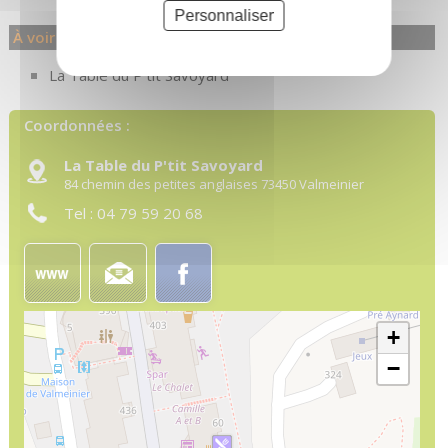
Personnaliser
À voir également...
La Table du P'tit Savoyard
Coordonnées :
La Table du P'tit Savoyard
84 chemin des petites anglaises
73450
Valmeinier
Tel :
04 79 59 20 68
+
−