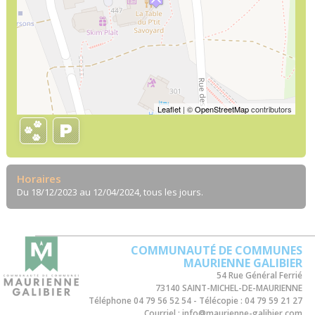
Leaflet
| ©
OpenStreetMap
contributors
Horaires
Du 18/12/2023 au 12/04/2024, tous les jours.
COMMUNAUTÉ DE COMMUNES
MAURIENNE GALIBIER
54 Rue Général Ferrié
73140 SAINT-MICHEL-DE-MAURIENNE
Téléphone
04 79 56 52 54
Télécopie :
04 79 59 21 27
Courriel :
info@maurienne-galibier.com