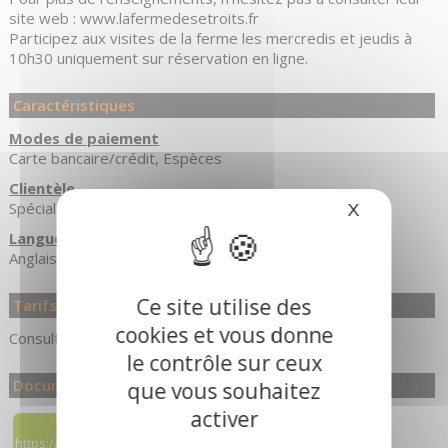
site web : www.lafermedesetroits.fr
Participez aux visites de la ferme les mercredis et jeudis à
10h30 uniquement sur réservation en ligne.
Caractéristiques
Modes de paiement
Carte bancaire/crédit
Espèces
Clientèle
Spécial famille avec enfants
X
Masquer le
Langues Parlées
Anglais
Français
Italien
Ce site utilise des
Tarifs
cookies et vous donne
Consultez notre site Internet.
le contrôle sur ceux
Documents à télécharger / Sites à consulter
que vous souhaitez
activer
https://www