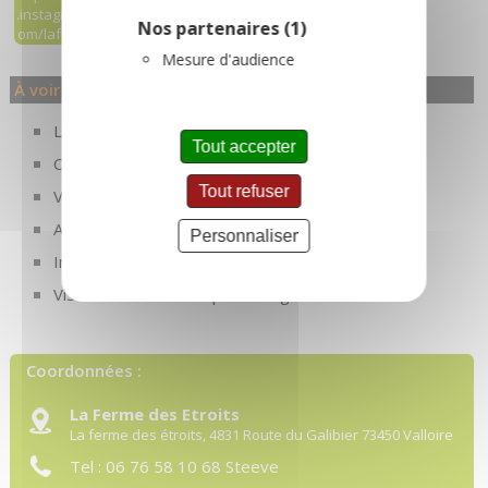
.instagram.c
Nos partenaires
(1)
om/laferme
desetroits/?
Mesure d'audience
hl=fr
À voir également...
La Ferme des Etroits - Ferme Auberge
Tout accepter
Chambres d'hôtes de la Ferme des Etroits
Tout refuser
Visite de la ferme des étroits
Apéritif Fermier
Personnaliser
Instants Beaufort
Visite de la ferme du petit Borgé
Coordonnées :
La Ferme des Etroits
La ferme des étroits, 4831 Route du Galibier
73450
Valloire
Tel :
06 76 58 10 68
Steeve