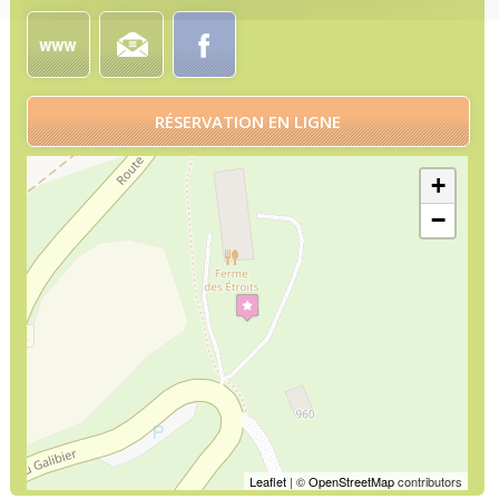
RÉSERVATION EN LIGNE
+
−
Leaflet
| ©
OpenStreetMap
contributors