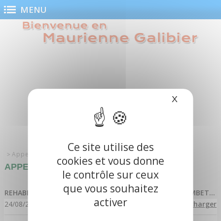
Panneau de gestion des cookies
MENU
X
Masquer le
Ce site utilise des
Appel d'offres
cookies et vous donne
APPEL D'OFFRES
le contrôle sur ceux
que vous souhaitez
REHABILITATION DES LOCAUX ANCIENNE ECOLE COLLOMBETTE
activer
24/08/2023
Télécharger