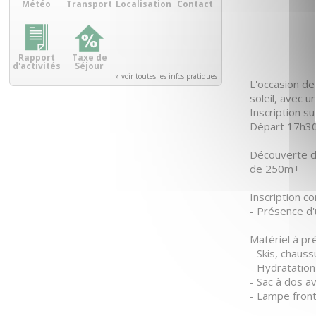
Météo
Transport
Localisation
Contact
Rapport
Taxe de
d'activités
Séjour
» voir toutes les infos pratiques
L'occasion de
soleil, avec 
Inscription s
Départ 17h30
Découverte du
de 250m+
Inscription c
- Présence d'
Matériel à pré
- Skis, chaus
- Hydratation 
- Sac à dos a
- Lampe front