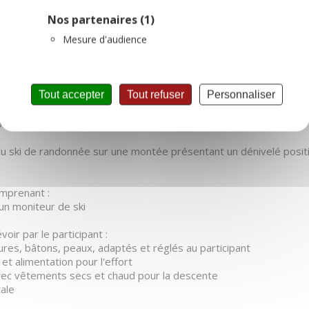
Nos partenaires
(1)
Mesure d'audience
 découvir le ski de randonnée avec un moniteur de ski, au coucher
Tout accepter
Tout refuser
Personnaliser
une montée jusqu'à Moulin Benjamin.
ur place dès 16h30.
.
 ski de randonnée sur une montée présentant un dénivelé positi
omprenant :
un moniteur de ski
voir par le participant :
sures, bâtons, peaux, adaptés et réglés au participant
et alimentation pour l'effort
vec vêtements secs et chaud pour la descente
ale