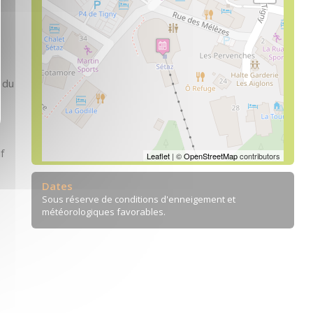
 du
f
Leaflet
| ©
OpenStreetMap
contributors
Dates
Sous réserve de conditions d'enneigement et
météorologiques favorables.