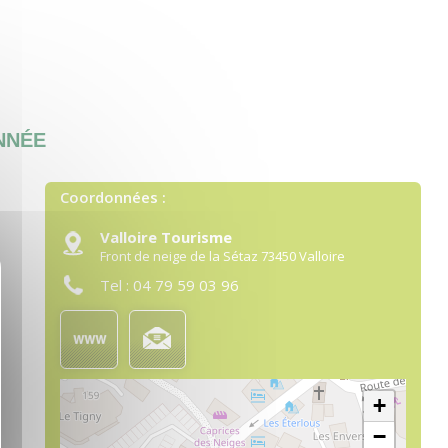
NNÉE
Coordonnées :
Valloire Tourisme
Front de neige de la Sétaz
73450
Valloire
quer le bandeau des cookies
Tel :
04 79 59 03 96
+
−